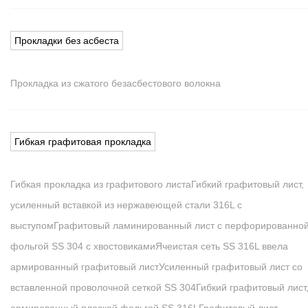
Прокладки без асбеста
Прокладка из сжатого безасбестового волокна
Гибкая графитовая прокладка
Гибкая прокладка из графитового листа
Гибкий графитовый лист,
усиленный вставкой из нержавеющей стали 316L с
выступом
Графитовый ламинированный лист с перфорированно
фольгой SS 304 с хвостовиками
Ячеистая сеть SS 316L ввела
армированный графитовый лист
Усиленный графитовый лист со
вставленной проволочной сеткой SS 304
Гибкий графитовый лист
армированный плоской фольгой SS 316L
Графитовый лист,