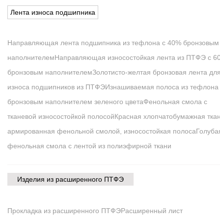
Лента износа подшипника
Направляющая лента подшипника из тефлона с 40% бронзовым
наполнителем
Направляющая износостойкая лента из ПТФЭ с 6
бронзовым наполнителем
Золотисто-желтая бронзовая лента дл
износа подшипников из ПТФЭ
Изнашиваемая полоса из тефлона
бронзовым наполнителем зеленого цвета
Фенольная смола с
тканевой износостойкой полосой
Красная хлопчатобумажная ткан
армированная фенольной смолой, износостойкая полоса
Голуба
фенольная смола с лентой из полиэфирной ткани
Изделия из расширенного ПТФЭ
Прокладка из расширенного ПТФЭ
Расширенный лист