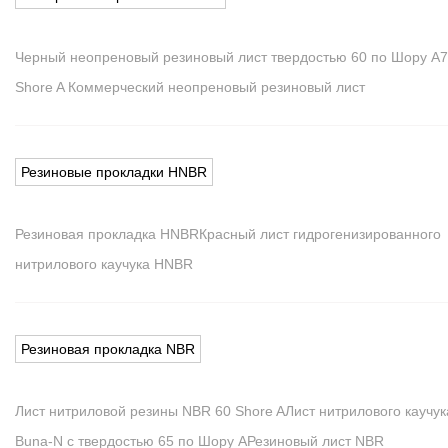
Черный неопреновый резиновый лист твердостью 60 по Шору А
7
Shore A Коммерческий неопреновый резиновый лист
Резиновые прокладки HNBR
Резиновая прокладка HNBR
Красный лист гидрогенизированного
нитрилового каучука HNBR
Резиновая прокладка NBR
Лист нитриловой резины NBR 60 Shore A
Лист нитрилового каучук
Buna-N с твердостью 65 по Шору A
Резиновый лист NBR