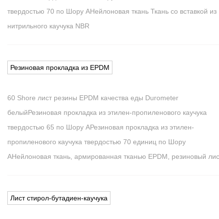
твердостью 70 по Шору А
Нейлоновая ткань Ткань со вставкой из
нитрильного каучука NBR
Резиновая прокладка из EPDM
60 Shore лист резины EPDM качества еды Durometer
белый
Резиновая прокладка из этилен-пропиленового каучука
твердостью 65 по Шору А
Резиновая прокладка из этилен-
пропиленового каучука твердостью 70 единиц по Шору
А
Нейлоновая ткань, армированная тканью EPDM, резиновый лис
Лист стирол-бутадиен-каучука