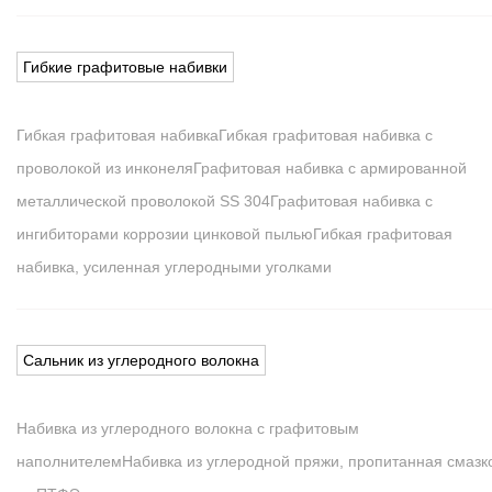
Гибкие графитовые набивки
Гибкая графитовая набивка
Гибкая графитовая набивка с
проволокой из инконеля
Графитовая набивка с армированной
металлической проволокой SS 304
Графитовая набивка с
ингибиторами коррозии цинковой пылью
Гибкая графитовая
набивка, усиленная углеродными уголками
Сальник из углеродного волокна
Набивка из углеродного волокна с графитовым
наполнителем
Набивка из углеродной пряжи, пропитанная смазк