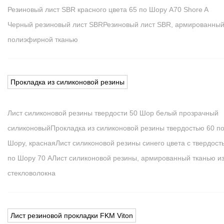
Резиновый лист SBR красного цвета 65 по Шору A
70 Shore A
Черный резиновый лист SBR
Резиновый лист SBR, армированны
полиэфирной тканью
Прокладка из силиконовой резины
Лист силиконовой резины твердости 50 Шор белый прозрачный
силиконовый
Прокладка из силиконовой резины твердостью 60 п
Шору, красная
Лист силиконовой резины синего цвета с твердост
по Шору 70 А
Лист силиконовой резины, армированный тканью и
стекловолокна
Лист резиновой прокладки FKM Viton