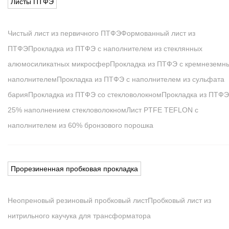
Листы ПТФЭ
Чистый лист из первичного ПТФЭ
Формованный лист из
ПТФЭ
Прокладка из ПТФЭ с наполнителем из стеклянных
алюмосиликатных микросфер
Прокладка из ПТФЭ с кремнеземн
наполнителем
Прокладка из ПТФЭ с наполнителем из сульфата
бария
Прокладка из ПТФЭ со стекловолокном
Прокладка из ПТФЭ
25% наполнением стекловолокном
Лист PTFE TEFLON с
наполнителем из 60% бронзового порошка
Прорезиненная пробковая прокладка
Неопреновый резиновый пробковый лист
Пробковый лист из
нитрильного каучука для трансформатора