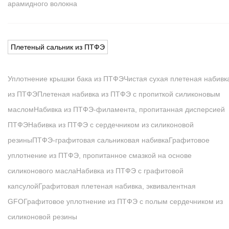
арамидного волокна
Плетеный сальник из ПТФЭ
Уплотнение крышки бака из ПТФЭ
Чистая сухая плетеная набивк
из ПТФЭ
Плетеная набивка из ПТФЭ с пропиткой силиконовым
маслом
Набивка из ПТФЭ-филамента, пропитанная дисперсией
ПТФЭ
Набивка из ПТФЭ с сердечником из силиконовой
резины
ПТФЭ-графитовая сальниковая набивка
Графитовое
уплотнение из ПТФЭ, пропитанное смазкой на основе
силиконового масла
Набивка из ПТФЭ с графитовой
капсулой
Графитовая плетеная набивка, эквивалентная
GFO
Графитовое уплотнение из ПТФЭ с полым сердечником из
силиконовой резины