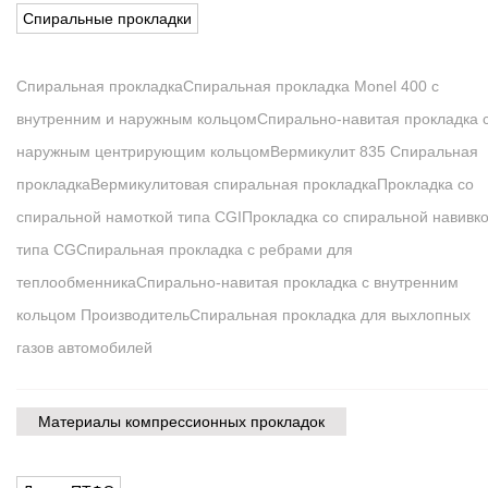
Спиральные прокладки
Спиральная прокладка
Спиральная прокладка Monel 400 с
внутренним и наружным кольцом
Спирально-навитая прокладка 
наружным центрирующим кольцом
Вермикулит 835 Спиральная
прокладка
Вермикулитовая спиральная прокладка
Прокладка со
спиральной намоткой типа CGI
Прокладка со спиральной навивк
типа CG
Спиральная прокладка с ребрами для
теплообменника
Спирально-навитая прокладка с внутренним
кольцом Производитель
Спиральная прокладка для выхлопных
газов автомобилей
Материалы компрессионных прокладок