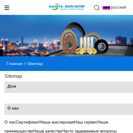
русский
Главная
>
Sitemap
Sitemap
Дом
О нас
О нас
Сертификат
Наша мастерская
Наш сервис
Наше
преимущество
Наше качество
Часто задаваемые вопросы