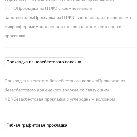
ПТФЭ
Прокладка из ПТФЭ с кремнеземным
наполнителем
Прокладка из ПТФЭ, заполненная стеклянными
микросферами
Наполненная стекловолокном тефлоновая
прокладка
Прокладка из неасбестового волокна
Прокладка из сжатого безасбестового волокна
Прокладка из
безасбестового арамидного волокна со связующим
NBR
Безасбестовая прокладка с углеродным волокном
Гибкая графитовая прокладка