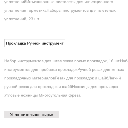
уплотнений
Инъекционные пистолеты для инъекционного
уплотнения герметика
Наборы инструментов для плетеных
уплотнений, 23 шт.
Прокладка Ручной инструмент
Набор инструментов для штамповки полых прокладок, 16 шт.
Наб
инструментов для пробивки прокладок
Ручной резак для мягких
прокладочных материалов
Резак для прокладок и шайб
Легкий
ручной резак для прокладок и шайб
Ножницы для прокладок
Угловые ножницы Многоугольная фреза
Уплотнительное сырье