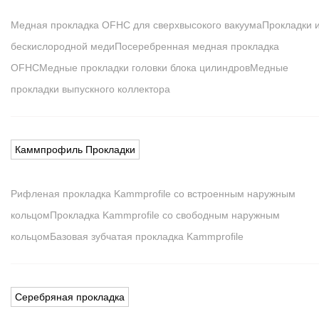
Медная прокладка OFHC для сверхвысокого вакуума
Прокладки 
бескислородной меди
Посеребренная медная прокладка
OFHC
Медные прокладки головки блока цилиндров
Медные
прокладки выпускного коллектора
Каммпрофиль Прокладки
Рифленая прокладка Kammprofile со встроенным наружным
кольцом
Прокладка Kammprofile со свободным наружным
кольцом
Базовая зубчатая прокладка Kammprofile
Серебряная прокладка