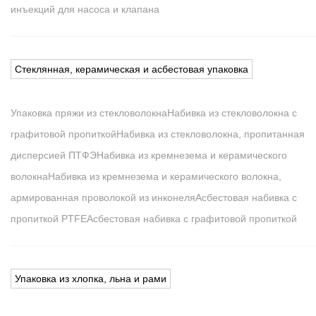
инъекций для насоса и клапана
Стеклянная, керамическая и асбестовая упаковка
Упаковка пряжи из стекловолокна
Набивка из стекловолокна с
графитовой пропиткой
Набивка из стекловолокна, пропитанная
дисперсией ПТФЭ
Набивка из кремнезема и керамического
волокна
Набивка из кремнезема и керамического волокна,
армированная проволокой из инконеля
Асбестовая набивка с
пропиткой PTFE
Асбестовая набивка с графитовой пропиткой
Упаковка из хлопка, льна и рами