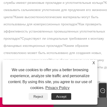
службы имеют резиновые прокладки и уплотнительные кольца?
К
смазывать сальниковое уплотнение для продления его жизненно
цикла?
Какие высокотехнологические материалы могут быть
использованы для компрессионных прокладок?
Как проверить
эффективность установленных промышленных уплотнительных
прокладок?
Существуют ли специальные требования к монтажу
фланцевых изоляционных прокладок?
Каким образом
стекловолокно может быть использовано для создания новых,
инновационных материалов?
Как выбрать правильную толщину
X
прокладки для ручного инструмента?
Как выбрать инструменты д
We use cookies to offer you a better browsing
плетеной набивки для начинающих?
Каковы технические
experience, analyze site traffic and personalize
характеристики машин для производства спирально-навитых
content. By using this site, you agree to our use of
cookies.
Privacy Policy
прокладок?
Какая технология лежит в основе Машины для
прокладки канавок Kammprofile?
Как важно правильно установить
Reject
Accept
whatsapp
E-mail
подшипники на ленточном конвейере?
Каким образом проводитс