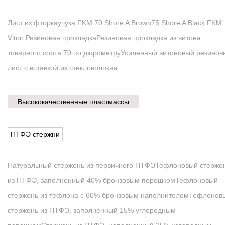
Лист из фторкаучука FKM 70 Shore A Brown
75 Shore A Black FKM
Viton Резиновая прокладка
Резиновая прокладка из витона
товарного сорта 70 по дюрометру
Усиленный витоновый резинов
лист с вставкой из стекловолокна
Высококачественные пластмассы
ПТФЭ стержни
Натуральный стержень из первичного ПТФЭ
Тефлоновый стерже
из ПТФЭ, заполненный 40% бронзовым порошком
Тефлоновый
стержень из тефлона с 60% бронзовым наполнителем
Тефлонов
стержень из ПТФЭ, заполненный 15% углеродным