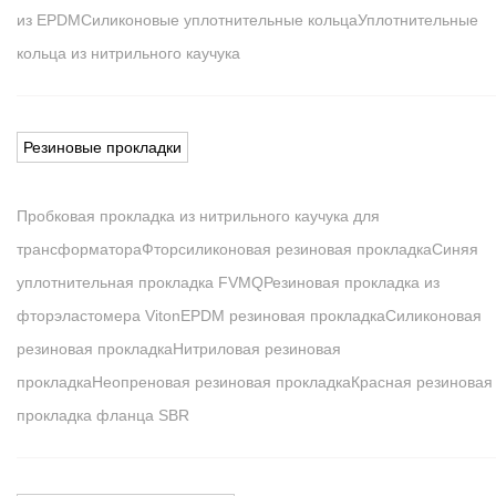
из EPDM
Силиконовые уплотнительные кольца
Уплотнительные
кольца из нитрильного каучука
Резиновые прокладки
Пробковая прокладка из нитрильного каучука для
трансформатора
Фторсиликоновая резиновая прокладка
Синяя
уплотнительная прокладка FVMQ
Резиновая прокладка из
фторэластомера Viton
EPDM резиновая прокладка
Силиконовая
резиновая прокладка
Нитриловая резиновая
прокладка
Неопреновая резиновая прокладка
Красная резиновая
прокладка фланца SBR