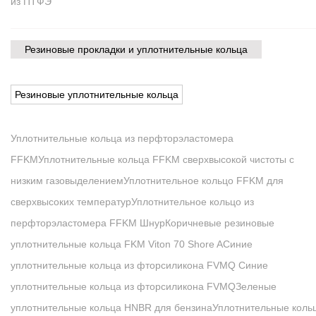
из ПТФЭ
Резиновые прокладки и уплотнительные кольца
Резиновые уплотнительные кольца
Уплотнительные кольца из перфторэластомера
FFKM
Уплотнительные кольца FFKM сверхвысокой чистоты с
низким газовыделением
Уплотнительное кольцо FFKM для
сверхвысоких температур
Уплотнительное кольцо из
перфторэластомера FFKM Шнур
Коричневые резиновые
уплотнительные кольца FKM Viton 70 Shore A
Синие
уплотнительные кольца из фторсиликона FVMQ Синие
уплотнительные кольца из фторсиликона FVMQ
Зеленые
уплотнительные кольца HNBR для бензина
Уплотнительные коль