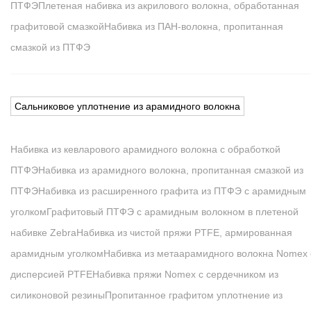
ПТФЭ
Плетеная набивка из акрилового волокна, обработанная
графитовой смазкой
Набивка из ПАН-волокна, пропитанная
смазкой из ПТФЭ
Сальниковое уплотнение из арамидного волокна
Набивка из кевларового арамидного волокна с обработкой
ПТФЭ
Набивка из арамидного волокна, пропитанная смазкой из
ПТФЭ
Набивка из расширенного графита из ПТФЭ с арамидным
уголком
Графитовый ПТФЭ с арамидным волокном в плетеной
набивке Zebra
Набивка из чистой пряжи PTFE, армированная
арамидным уголком
Набивка из метаарамидного волокна Nomex 
дисперсией PTFE
Набивка пряжи Nomex с сердечником из
силиконовой резины
Пропитанное графитом уплотнение из