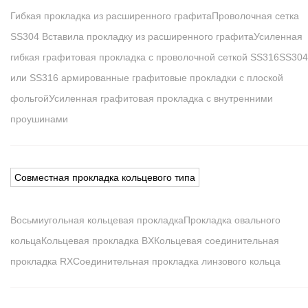
Гибкая прокладка из расширенного графита
Проволочная сетка
SS304 Вставила прокладку из расширенного графита
Усиленная
гибкая графитовая прокладка с проволочной сеткой SS316
SS304
или SS316 армированные графитовые прокладки с плоской
фольгой
Усиленная графитовая прокладка с внутренними
проушинами
Совместная прокладка кольцевого типа
Восьмиугольная кольцевая прокладка
Прокладка овального
кольца
Кольцевая прокладка BX
Кольцевая соединительная
прокладка RX
Соединительная прокладка линзового кольца