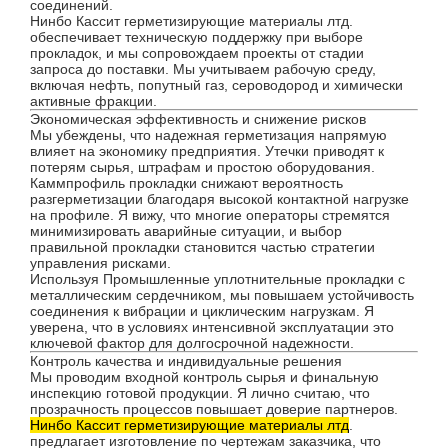
соединений.
Нинбо Кассит герметизирующие материалы лтд.
обеспечивает техническую поддержку при выборе
прокладок, и мы сопровождаем проекты от стадии
запроса до поставки. Мы учитываем рабочую среду,
включая нефть, попутный газ, сероводород и химически
активные фракции.
Экономическая эффективность и снижение рисков
Мы убеждены, что надежная герметизация напрямую
влияет на экономику предприятия. Утечки приводят к
потерям сырья, штрафам и простою оборудования.
Каммпрофиль прокладки снижают вероятность
разгерметизации благодаря высокой контактной нагрузке
на профиле. Я вижу, что многие операторы стремятся
минимизировать аварийные ситуации, и выбор
правильной прокладки становится частью стратегии
управления рисками.
Используя Промышленные уплотнительные прокладки с
металлическим сердечником, мы повышаем устойчивость
соединения к вибрации и циклическим нагрузкам. Я
уверена, что в условиях интенсивной эксплуатации это
ключевой фактор для долгосрочной надежности.
Контроль качества и индивидуальные решения
Мы проводим входной контроль сырья и финальную
инспекцию готовой продукции. Я лично считаю, что
прозрачность процессов повышает доверие партнеров.
Нинбо Кассит герметизирующие материалы лтд
.
предлагает изготовление по чертежам заказчика, что