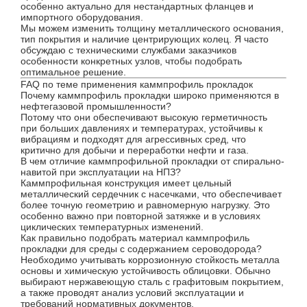
особенно актуально для нестандартных фланцев и
импортного оборудования.
Мы можем изменить толщину металлического основания,
тип покрытия и наличие центрирующих колец. Я часто
обсуждаю с техническими службами заказчиков
особенности конкретных узлов, чтобы подобрать
оптимальное решение.
FAQ по теме применения каммпрофиль прокладок
Почему каммпрофиль прокладки широко применяются в
нефтегазовой промышленности?
Потому что они обеспечивают высокую герметичность
при больших давлениях и температурах, устойчивы к
вибрациям и подходят для агрессивных сред, что
критично для добычи и переработки нефти и газа.
В чем отличие каммпрофильной прокладки от спирально-
навитой при эксплуатации на НПЗ?
Каммпрофильная конструкция имеет цельный
металлический сердечник с насечками, что обеспечивает
более точную геометрию и равномерную нагрузку. Это
особенно важно при повторной затяжке и в условиях
циклических температурных изменений.
Как правильно подобрать материал каммпрофиль
прокладки для среды с содержанием сероводорода?
Необходимо учитывать коррозионную стойкость металла
основы и химическую устойчивость облицовки. Обычно
выбирают нержавеющую сталь с графитовым покрытием,
а также проводят анализ условий эксплуатации и
требований нормативных документов.