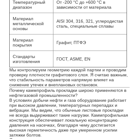
Температурный
От -200 °C до +600 °C в
диапазон
зависимости от материала
Материал
AISI 304, 316, 321, углеродистая
металлической
сталь, специальные сплавы
основы
Материал
Графит, ПТФЭ
покрытия
Стандарты
ГОСТ, ASME, EN
изготовления
Мы контролируем геометрию каждой партии и проводим
проверку плотности графитового слоя. Я считаю важным,
что стабильность параметров напрямую влияет на
снижение утечек и внеплановых остановок.
Почему каммпрофиль прокладки широко применяются в
нефтегазовой промышленности?
В условиях добычи нефти и газа оборудование работает
при высоком давлении, температурных перепадах и
вибрации. Мы видим, что обычные листовые прокладки
не всегда выдерживают такие нагрузки. Каммпрофильная
конструкция обеспечивает локальную концентрацию
давления на насечках, благодаря чему достигается
высокая герметичность даже при умеренном усилии
затяжки болтов.