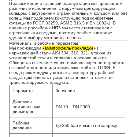
В зависимости от условий эксплуатации мы предлагаем
различные исполнения: с наружным центрирующим
кольцом, с внутренним ограничительным кольцом или без
колец. Мы подбираем конструкцию под конкретные
фланцы по ГОСТ 33259, ASME B16.5 и EN 1092-1. В
практике российских НПЗ мы часто сталкиваемся с
агрессивными средами, поэтому особое внимание
уделяем выбору материала основы.
Материалы и рабочие параметры
Мы производим
каммпрофиль прокладки
из
нержавеющей стали AISI 304, 316, 321, а также из
углеродистой стали и сплавов на основе никеля.
Облицовка выполняется из терморасширенного графита
высокой плотности или химически стойкого ПТФЭ. Я
всегда рекомендую учитывать температуру рабочей
среды, цикличность пусков и остановок, а также тип
транспортируемого продукта.
Параметр
Значение
Диапазон
номинальных
DN 10 – DN 2000
диаметров
Рабочее
До 250 бар и выше по запросу
давление