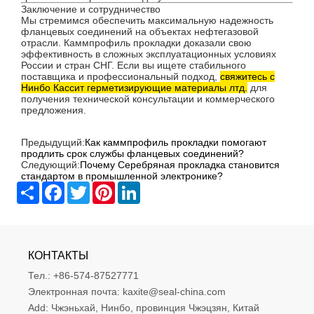
Заключение и сотрудничество
Мы стремимся обеспечить максимальную надежность
фланцевых соединений на объектах нефтегазовой
отрасли. Каммпрофиль прокладки доказали свою
эффективность в сложных эксплуатационных условиях
России и стран СНГ. Если вы ищете стабильного
поставщика и профессиональный подход,
свяжитесь с
Нинбо Кассит герметизирующие материалы лтд.
для
получения технической консультации и коммерческого
предложения.
Предыдущий:
Как каммпрофиль прокладки помогают
продлить срок службы фланцевых соединений?
Следующий:
Почему Серебряная прокладка становится
стандартом в промышленной электронике?
Share
Facebook
Twitter
Pinterest
LinkedIn
КОНТАКТЫ
Тел.:
+86-574-87527771
Электронная почта:
kaxite@seal-china.com
Add:
Чжэньхай, Нинбо, провинция Чжэцзян, Китай