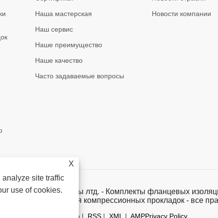
ки
Наша мастерская
Новости компании
Наш сервис
ок
Наше преимущество
Наше качество
Часто задаваемые вопросы
о 
X
analyze site traffic
our use of cookies.
тизирующие материалы лтд. - Комплекты фланцевых изол
стовые материалы для компрессионных прокладок - все п
Links
|
Sitemap
|
RSS
|
XML
|
AMP
Privacy Policy