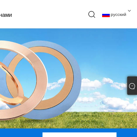
 нами
русский