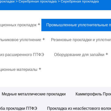
рокладки
>
Серебряная прокладка
> Серебряная прокладка
ционных прокладок
Промышленные уплотнительные п
льниковое уплотнение
Резиновые прокладки и уплотни
 из расширенного ПТФЭ
Оборудование для запайки
яционные материалы
Медные металлические прокладки
Каммпрофиль Про
ба прокладки ПТФЭ
Прокладка из неасбестового воло