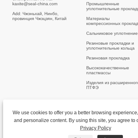
kaxite@seal-china.com
Промышленные 
уплотнительные проклад
Add:
Чжэньхай, Нинбо, 
провинция Чжэцзян, Китай
Материалы 
компрессионных проклад
Сальниковое уплотнение
Резиновые прокладки и 
уплотнительные кольца
Резиновая прокладка
Высококачественные 
пластмассы
Изделия из расширенног
ПТФЭ
We use cookies to offer you a better browsing experience, 
and personalize content. By using this site, you agree to 
Авторское право @ 2015-2023 Нинбо Кассит герме
прокладки, ли
Privacy Policy