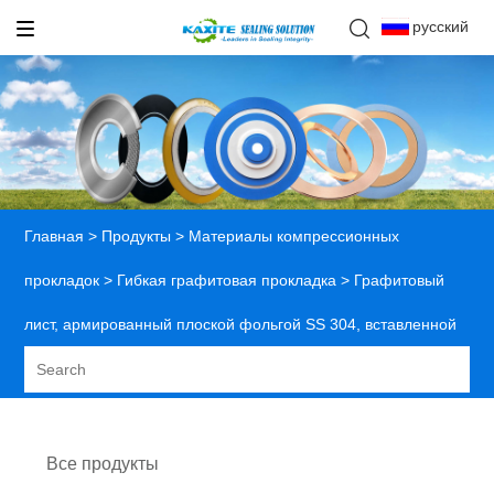
русский
Главная
>
Продукты
>
Материалы компрессионных
прокладок
>
Гибкая графитовая прокладка
> Графитовый
лист, армированный плоской фольгой SS 304, вставленной
Все продукты