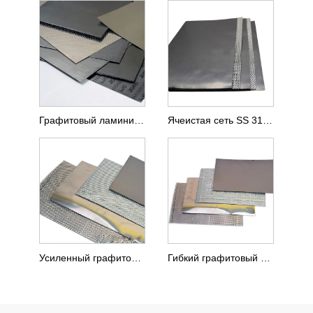
Графитовый ламинированный лист с перфорированной фольгой SS 304 с хвостовиками
Ячеистая сеть SS 316L ввела армированный графитовый лист
Усиленный графитовый лист со вставленной проволочной сеткой SS 304
Гибкий графитовый лист, армированный плоской фольгой SS 316L