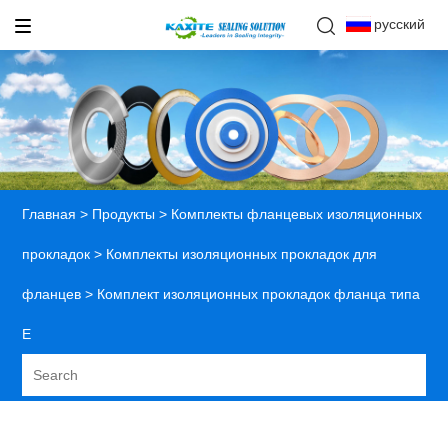
русский
Главная
>
Продукты
>
Комплекты фланцевых изоляционных
прокладок
>
Комплекты изоляционных прокладок для
фланцев
> Комплект изоляционных прокладок фланца типа
E