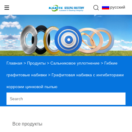
русский
Главная
>
Продукты
>
Сальниковое уплотнение
>
Гибкие
графитовые набивки
> Графитовая набивка с ингибиторами
коррозии цинковой пылью
Все продукты