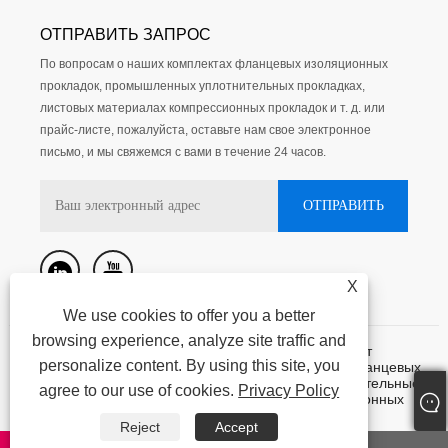
ОТПРАВИТЬ ЗАПРОС
По вопросам о наших комплектах фланцевых изоляционных
прокладок, промышленных уплотнительных прокладках,
листовых материалах компрессионных прокладок и т. д. или
прайс-листе, пожалуйста, оставьте нам свое электронное
письмо, и мы свяжемся с вами в течение 24 часов.
X
We use cookies to offer you a better
browsing experience, analyze site traffic and
Авторское право @ 2015-2023 Нинбо Кассит
personalize content. By using this site, you
герметизирующие материалы лтд. - Комплекты фланцевых
изоляционных прокладок, промышленные уплотнительные
agree to our use of cookies.
Privacy Policy
прокладки, листовые материалы для компрессионных
прокладок - все права защищены.
Reject
Accept
Links
|
Sitemap
|
RSS
|
XML
|
AMP
Privacy Policy