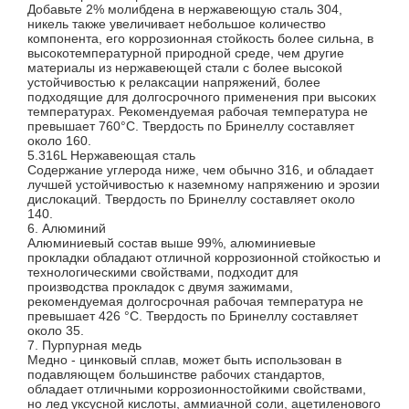
Добавьте 2% молибдена в нержавеющую сталь 304,
никель также увеличивает небольшое количество
компонента, его коррозионная стойкость более сильна, в
высокотемпературной природной среде, чем другие
материалы из нержавеющей стали с более высокой
устойчивостью к релаксации напряжений, более
подходящие для долгосрочного применения при высоких
температурах. Рекомендуемая рабочая температура не
превышает 760°C. Твердость по Бринеллу составляет
около 160.
5.316L Нержавеющая сталь
Содержание углерода ниже, чем обычно 316, и обладает
лучшей устойчивостью к наземному напряжению и эрозии
дислокаций. Твердость по Бринеллу составляет около
140.
6. Алюминий
Алюминиевый состав выше 99%, алюминиевые
прокладки обладают отличной коррозионной стойкостью и
технологическими свойствами, подходит для
производства прокладок с двумя зажимами,
рекомендуемая долгосрочная рабочая температура не
превышает 426 °C. Твердость по Бринеллу составляет
около 35.
7. Пурпурная медь
Медно - цинковый сплав, может быть использован в
подавляющем большинстве рабочих стандартов,
обладает отличными коррозионностойкими свойствами,
но лед уксусной кислоты, аммиачной соли, ацетиленового