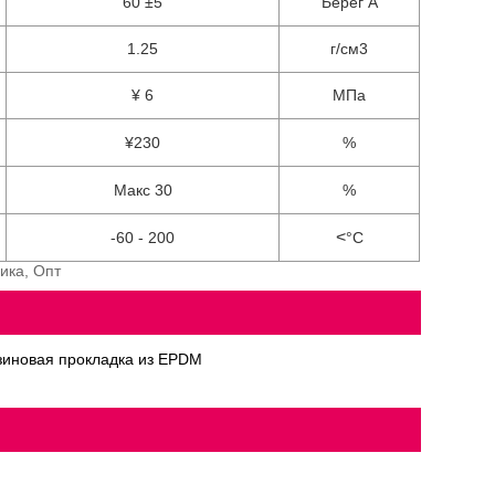
60 ±5
Берег А
1.25
г/см3
¥ 6
МПа
¥230
%
Макс 30
%
<
-60 - 200
°С
ика, Опт
зиновая прокладка из EPDM