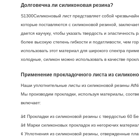
Долговечна ли силиконовая резина?
S1300Силиконовый лист представляет собой чрезвычайно
которые поставляются с силиконовой резиной, заключае
дается каучуку, чтобы указать твердость и эластичность
более высокую степень гибкости и податливости, чем го
использовать этот материал для широкого спектра приме
холодные, силикон можно использовать в качестве прокл
Применение прокладочного листа из силикон
Наши уплотнительные листы из силиконовой резины AtNin
Мы производим прокладки, используя материалы, соотве
включает:
â¢ Прокладки из силиконовой резины с твердостью 60 Бе
â¢ Марки силиконовых прокладок из негорючих материа
¢ Уплотнения из силиконовой резины, отвержденные пл