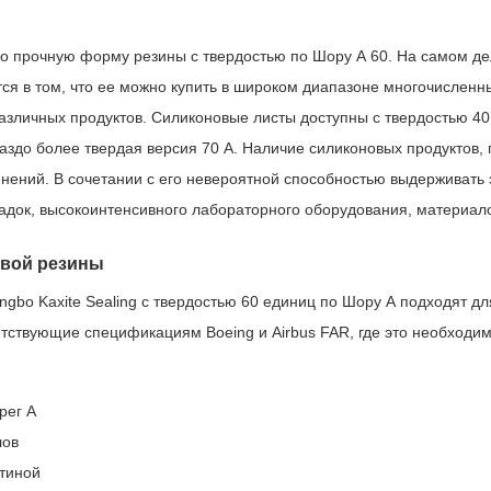
 прочную форму резины с твердостью по Шору А 60. На самом дел
тся в том, что ее можно купить в широком диапазоне многочисленн
 различных продуктов. Силиконовые листы доступны с твердостью 40,
раздо более твердая версия 70 А. Наличие силиконовых продуктов
нений. В сочетании с его невероятной способностью выдерживать э
адок, высокоинтенсивного лабораторного оборудования, материалов
овой резины
gbo Kaxite Sealing с твердостью 60 единиц по Шору А подходят дл
тствующие спецификациям Boeing и Airbus FAR, где это необходи
рег А
лов
атиной