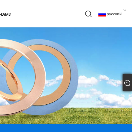
 нами
русский