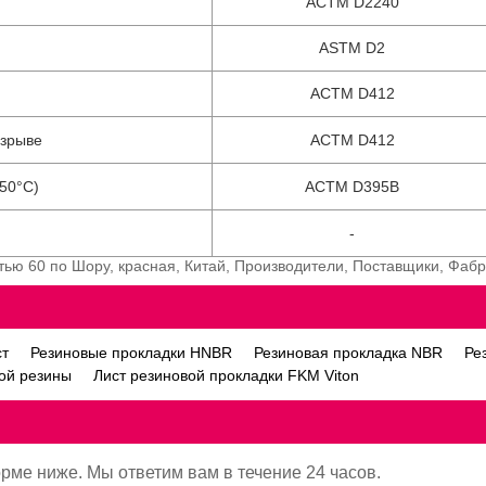
АСТМ D2240
ASTM D2
АСТМ D412
азрыве
АСТМ D412
150°C)
АСТМ D395B
-
тью 60 по Шору, красная, Китай, Производители, Поставщики, Фабр
ст
Резиновые прокладки HNBR
Резиновая прокладка NBR
Ре
вой резины
Лист резиновой прокладки FKM Viton
орме ниже. Мы ответим вам в течение 24 часов.