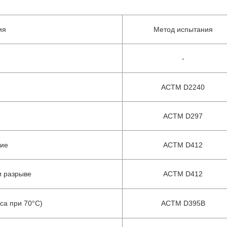
ия
Метод испытания
-
АСТМ D2240
АСТМ D297
ние
АСТМ D412
и разрыве
АСТМ D412
са при 70°C)
АСТМ D395B