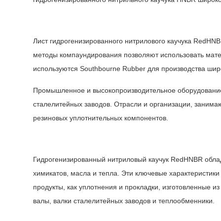
Каковы применения резинового листа HNBR?
Лист гидрогенизированного нитрилового каучука RedHNB
методы компаундирования позволяют использовать мате
используются Southbourne Rubber для производства широ
Промышленное и высокопроизводительное оборудование 
сталелитейных заводов. Отрасли и организации, занима
резиновых уплотнительных компонентов.
Основные характеристики гидрогенизированн
Гидрогенизированный нитриловый каучук RedHNBR облад
химикатов, масла и тепла. Эти ключевые характеристик
продукты, как уплотнения и прокладки, изготовленные и
валы, валки сталелитейных заводов и теплообменники.