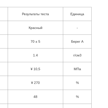
Результаты теста
Единица
Красный
-
70 ± 5
Берег А
1.4
г/см3
¥ 10,5
МПа
¥ 270
%
48
%