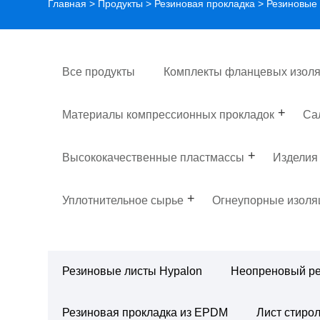
Главная
>
Продукты
>
Резиновая прокладка
>
Резиновые
Все продукты
Комплекты фланцевых изоля
Материалы компрессионных прокладок
Са
Высококачественные пластмассы
Изделия
Уплотнительное сырье
Огнеупорные изол
Резиновые листы Hypalon
Неопреновый ре
Резиновая прокладка из EPDM
Лист стирол