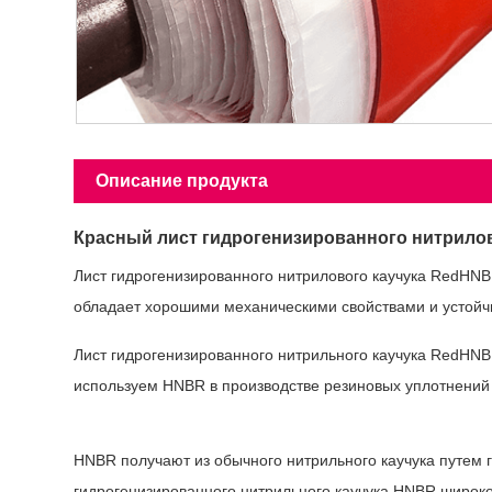
Описание продукта
Красный лист гидрогенизированного нитрилово
Лист гидрогенизированного нитрилового каучука RedHN
обладает хорошими механическими свойствами и устойчив
Лист гидрогенизированного нитрильного каучука RedHN
используем HNBR в производстве резиновых уплотнений 
Что такое гидрогенизированный акрилонитри
HNBR получают из обычного нитрильного каучука путем г
гидрогенизированного нитрильного каучука HNBR широко