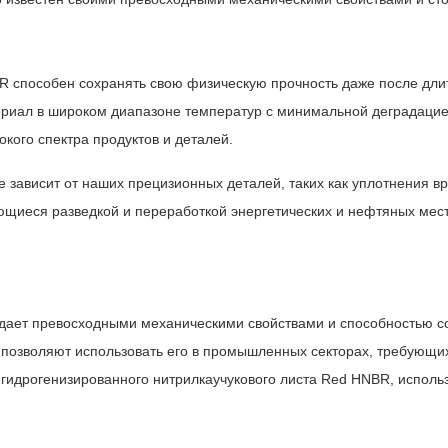
R способен сохранять свою физическую прочность даже после длит
риал в широком диапазоне температур с минимальной деградацие
кого спектра продуктов и деталей.
зависит от наших прецизионных деталей, таких как уплотнения в
ющиеся разведкой и переработкой энергетических и нефтяных мес
ой резины
ает превосходными механическими свойствами и способностью со
и позволяют использовать его в промышленных секторах, требующих
з гидрогенизированного нитрилкаучукового листа Red HNBR, испол