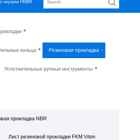
го каучука HNBR
рокладки
тельные кольца
Резиновая прокладка
Уплотнительные ручные инструменты
овая прокладка NBR
Лист резиновой прокладки FKM Viton