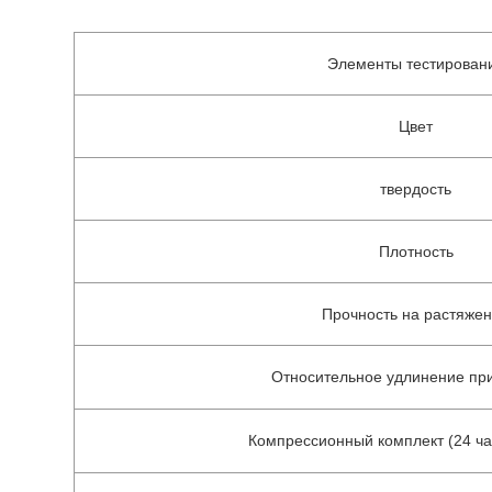
Свойства красного резинового листа HNBR
Элементы тестирован
Цвет
твердость
Плотность
Прочность на растяже
Относительное удлинение пр
Компрессионный комплект (24 ча