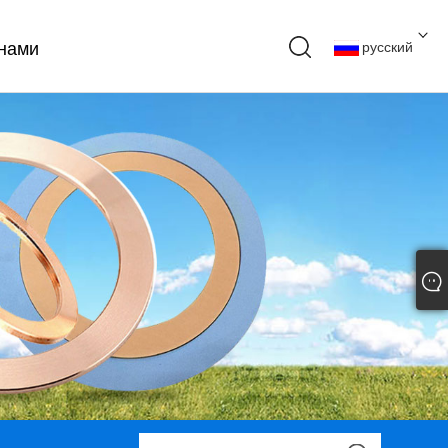
 нами
русский