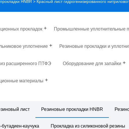
 прокладки HNBR
> Красный лист гидрогенизированного нитрилово
ционных прокладок
Промышленные уплотнительные п
льниковое уплотнение
Резиновые прокладки и уплотни
 из расширенного ПТФЭ
Оборудование для запайки
яционные материалы
зиновый лист
Резиновые прокладки HNBR
Резин
-бутадиен-каучука
Прокладка из силиконовой резины