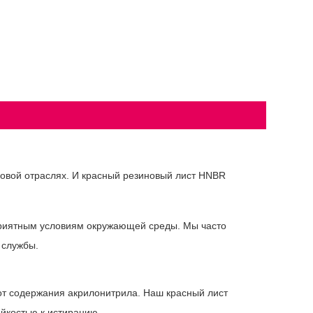
зовой отраслях. И красный резиновый лист HNBR
оприятным условиям окружающей среды. Мы часто
 службы.
 от содержания акрилонитрила. Наш красный лист
йкостью к истиранию.