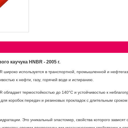
го каучука HNBR - 2005 г.
BR широко используется в транспортной, промышленной и нефтега
остью к нефти, газу, горячей воде и истиранию.
BR обладает термостойкостью до 140°C и устойчивостью к неблаг
для коробок передач и резиновых прокладок с длительным сроком
л-бутадиен-нитриловый каучук (HNBR)?
идратации. Это уникальный эластомер, свойства которого зависят
 известен своими превосходными механическими свойствами и сто