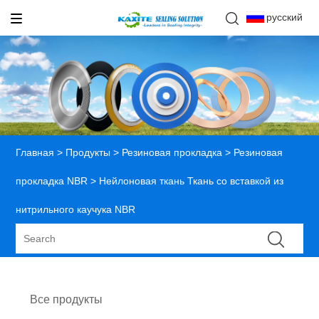
русский
Главная
>
Продукты
>
Резиновая прокладка
>
Резиновая
прокладка NBR
> Нейлоновая ткань Ткань со вставкой из
нитрильного каучука NBR
Все продукты