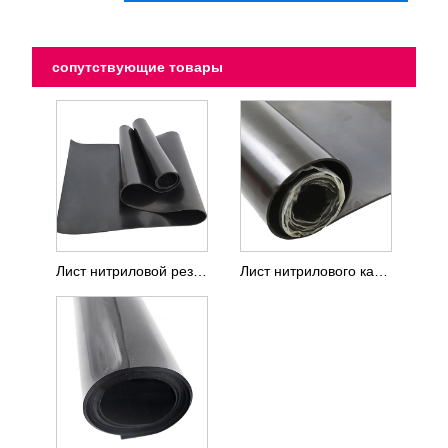
сопутствующие товары
Лист нитриловой резины NBR 60 Shore A
Лист нитрилового каучука Buna-N с твердостью 65 по Шору A