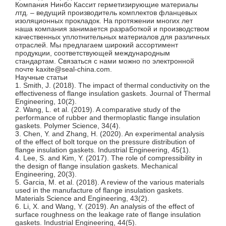
Компания Нинбо Кассит герметизирующие материалы
лтд. – ведущий производитель комплектов фланцевых
изоляционных прокладок. На протяжении многих лет
наша компания занимается разработкой и производством
качественных уплотнительных материалов для различных
отраслей. Мы предлагаем широкий ассортимент
продукции, соответствующей международным
стандартам. Связаться с нами можно по электронной
почте kaxite@seal-china.com.
Научные статьи
1. Smith, J. (2018). The impact of thermal conductivity on the
effectiveness of flange insulation gaskets. Journal of Thermal
Engineering, 10(2).
2. Wang, L. et al. (2019). A comparative study of the
performance of rubber and thermoplastic flange insulation
gaskets. Polymer Science, 34(4).
3. Chen, Y. and Zhang, H. (2020). An experimental analysis
of the effect of bolt torque on the pressure distribution of
flange insulation gaskets. Industrial Engineering, 45(1).
4. Lee, S. and Kim, Y. (2017). The role of compressibility in
the design of flange insulation gaskets. Mechanical
Engineering, 20(3).
5. Garcia, M. et al. (2018). A review of the various materials
used in the manufacture of flange insulation gaskets.
Materials Science and Engineering, 43(2).
6. Li, X. and Wang, Y. (2019). An analysis of the effect of
surface roughness on the leakage rate of flange insulation
gaskets. Industrial Engineering, 44(5).