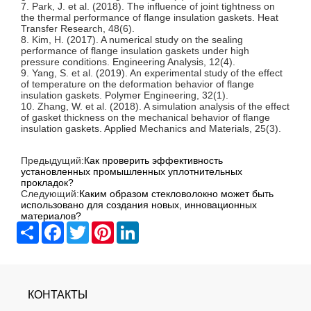
7. Park, J. et al. (2018). The influence of joint tightness on
the thermal performance of flange insulation gaskets. Heat
Transfer Research, 48(6).
8. Kim, H. (2017). A numerical study on the sealing
performance of flange insulation gaskets under high
pressure conditions. Engineering Analysis, 12(4).
9. Yang, S. et al. (2019). An experimental study of the effect
of temperature on the deformation behavior of flange
insulation gaskets. Polymer Engineering, 32(1).
10. Zhang, W. et al. (2018). A simulation analysis of the effect
of gasket thickness on the mechanical behavior of flange
insulation gaskets. Applied Mechanics and Materials, 25(3).
Предыдущий:
Как проверить эффективность
установленных промышленных уплотнительных
прокладок?
Следующий:
Каким образом стекловолокно может быть
использовано для создания новых, инновационных
материалов?
Share
Facebook
Twitter
Pinterest
LinkedIn
КОНТАКТЫ