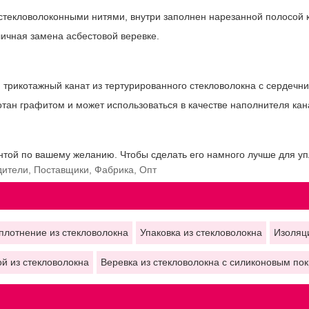
екловолоконными нитями, внутри заполнен нарезанной полосой ке
тличная замена асбестовой веревке.
 трикотажный канат из тертурированного стекловолокна с сердечни
тан графитом и может использоваться в качестве наполнителя кана
ентой по вашему желанию. Чтобы сделать его намного лучше для у
одители, Поставщики, Фабрика, Опт
плотнение из стекловолокна
Упаковка из стекловолокна
Изоляц
ой из стекловолокна
Веревка из стекловолокна с силиконовым по