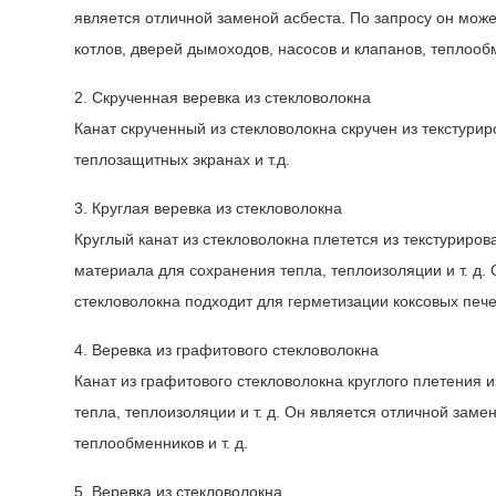
является отличной заменой асбеста. По запросу он мож
котлов, дверей дымоходов, насосов и клапанов, теплообм
2. Скрученная веревка из стекловолокна
Канат скрученный из стекловолокна скручен из текстури
теплозащитных экранах и т.д.
3. Круглая веревка из стекловолокна
Круглый канат из стекловолокна плетется из текстуриров
материала для сохранения тепла, теплоизоляции и т. д.
стекловолокна подходит для герметизации коксовых печей
4. Веревка из графитового стекловолокна
Канат из графитового стекловолокна круглого плетения 
тепла, теплоизоляции и т. д. Он является отличной заме
теплообменников и т. д.
5. Веревка из стекловолокна