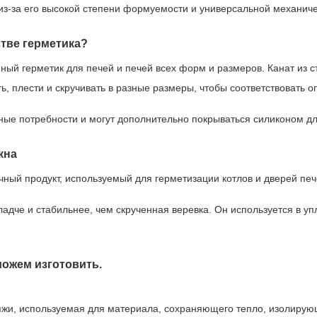
из-за его высокой степени формуемости и универсальной механиче
стве герметика?
ный герметик для печей и печей всех форм и размеров. Канат из с
ть, плести и скручивать в разные размеры, чтобы соответствовать
ные потребности и могут дополнительно покрываться силиконом дл
кна
чный продукт, используемый для герметизации котлов и дверей печ
гладче и стабильнее, чем скрученная веревка. Он используется в 
можем изготовить.
яжи, используемая для материала, сохраняющего тепло, изолирующ