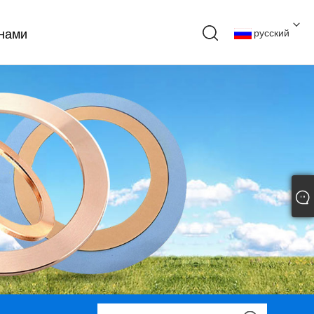
 нами
русский