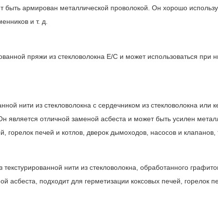
ет быть армирован металлической проволокой. Он хорошо используе
енников и т. д.
рованной пряжи из стекловолокна E/C и может использоваться при н
анной нити из стекловолокна с сердечником из стекловолокна или 
 Он является отличной заменой асбеста и может быть усилен метал
, горелок печей и котлов, дверок дымоходов, насосов и клапанов, 
из текстурированной нити из стекловолокна, обработанного графито
ной асбеста, подходит для герметизации коксовых печей, горелок п