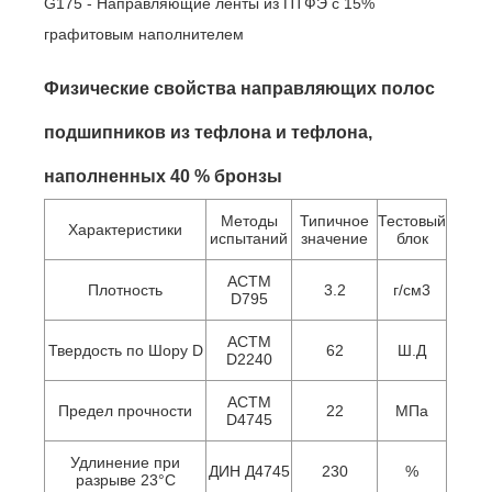
G175 - Направляющие ленты из ПТФЭ с 15%
графитовым наполнителем
Физические свойства направляющих полос
подшипников из тефлона и тефлона,
наполненных 40 % бронзы
Методы
Типичное
Тестовый
Характеристики
испытаний
значение
блок
АСТМ
Плотность
3.2
г/см3
D795
АСТМ
Твердость по Шору D
62
Ш.Д
D2240
АСТМ
Предел прочности
22
МПа
D4745
Удлинение при
ДИН Д4745
230
%
разрыве 23°С