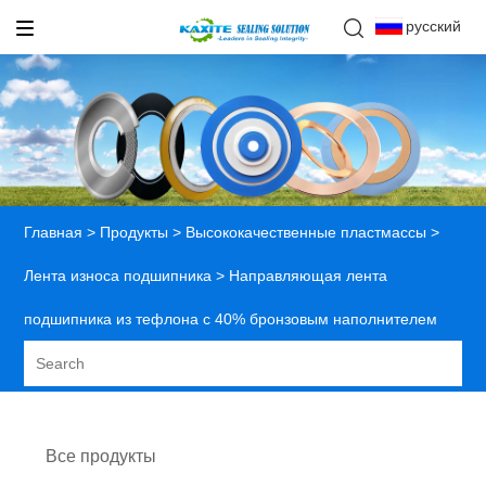
русский
Главная
>
Продукты
>
Высококачественные пластмассы
>
Лента износа подшипника
> Направляющая лента
подшипника из тефлона с 40% бронзовым наполнителем
Все продукты