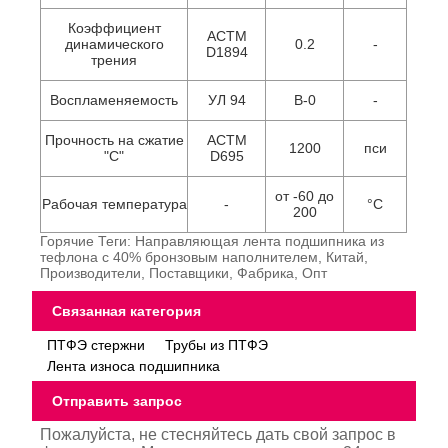
Коэффициент
АСТМ
динамического
0.2
-
D1894
трения
Воспламеняемость
УЛ 94
В-0
-
Прочность на сжатие
АСТМ
1200
пси
"С"
D695
от -60 до
Рабочая температура
-
°С
200
Горячие Теги: Направляющая лента подшипника из
тефлона с 40% бронзовым наполнителем, Китай,
Производители, Поставщики, Фабрика, Опт
Связанная категория
ПТФЭ стержни
Трубы из ПТФЭ
Лента износа подшипника
Отправить запрос
Пожалуйста, не стесняйтесь дать свой запрос в