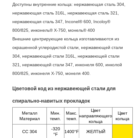
Доступны внутренние кольца: нержавеющая сталь 304,
нержавеющая сталь 316L, нержавеющая сталь 321,
нержавеющая сталь 347, Inconel® 600, Incoloy®
800/825, инконель® X-750, монель® 400
Внешние центрирующие кольца изготавливаются из
окрашенной углеродистой стали, нержавеющей стали
304, нержавеющей стали 316L, нержавеющей стали
321, нержавеющей стали 347, инконеля 600, инколой
800/825, инконеля X-750, монеля 400.
Цветовой код из нержавеющей стали для
спирально-навитых прокладок
Цвет
Металл
Мин.
Макс.
Цвет
направляющего
Материал
темп.
темп.
кольца
кольца
-320
СС 304
1400°F
ЖЕЛТЫЙ
°F