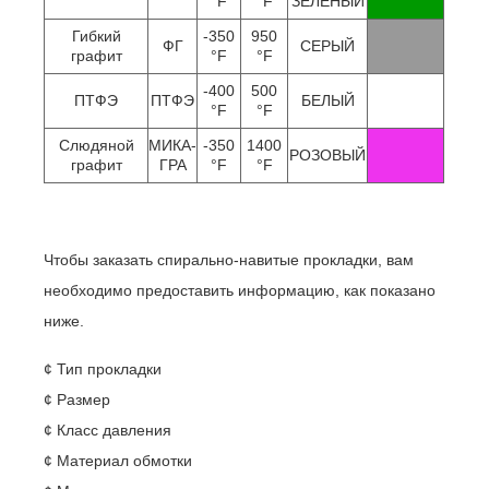
°F
°F
ЗЕЛЕНЫЙ
Гибкий
-350
950
ФГ
СЕРЫЙ
графит
°F
°F
-400
500
ПТФЭ
ПТФЭ
БЕЛЫЙ
°F
°F
Слюдяной
МИКА-
-350
1400
РОЗОВЫЙ
графит
ГРА
°F
°F
Как заказать спирально-навитую прокладку
Чтобы заказать спирально-навитые прокладки, вам
необходимо предоставить информацию, как показано
ниже.
¢ Тип прокладки
¢ Размер
¢ Класс давления
¢ Материал обмотки