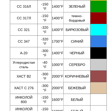
-150
СС 316Л
1400°F
ЗЕЛЕНЫЙ
°F
-150
темно-
СС 317Л
1400°F
°F
бордовый
-320
СС 321
1400°F
БИРЮЗОВЫЙ
°F
-320
СС 347
1700°F
СИНИЙ
°F
-300
А-20
1400°F
ЧЕРНЫЙ
°F
Углеродистая
-40
1000°F
СЕРЕБРО
сталь
°F
-300
ХАСТ B2
2000
°F
КОРИЧНЕВЫЙ
°F
-300
ХАСТ С 276
2000
°F
БЕЖЕВЫЙ
°F
ИНКОЛОЙ
-150
1600
°F
БЕЛЫЙ
800
°F
ИНКОЛОЙ
-150