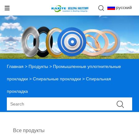
русский
Главная
>
Продукты
>
Промышленные уплотнительные
прокладки
>
Спиральные прокладки
> Спиральная
прокладка
Все продукты