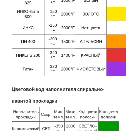
1600
°F
БЕЛЫЙ
825
°F
ИНКОНЕЛЬ
-150
2000
°F
ЗОЛОТО
600
°F
-150
ИНКС
2000
°F
Нет цвета
°F
-200
ПН 400
1500
°F
АПЕЛЬСИН
°F
-320
НИКЕЛЬ 200
1400
°F
КРАСНЫЙ
°F
-320
Титан
2000
°F
ФИОЛЕТОВЫЙ
°F
Цветовой код наполнителя спирально-
навитой прокладки
Наполнитель
Мин.
Макс.
Код цвета
Код цвета
Сокр.
прокладки
темп.
темп.
полоски
полоски
-350
2000
СВЕТЛО-
Керамический
CER