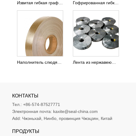
Извитая гибкая графитовая лента с самоклеющейся пленкой
Гофрированная гибкая графитовая лента с клеем
Наполнитель слюдяной ленты для производства спирально-навитой прокладки
Лента из нержавеющей стали V-образной формы SS 304 для спирально-навитой прокладки
КОНТАКТЫ
Тел.:
+86-574-87527771
Электронная почта:
kaxite@seal-china.com
Add:
Чжэньхай, Нинбо, провинция Чжэцзян, Китай
ПРОДУКТЫ