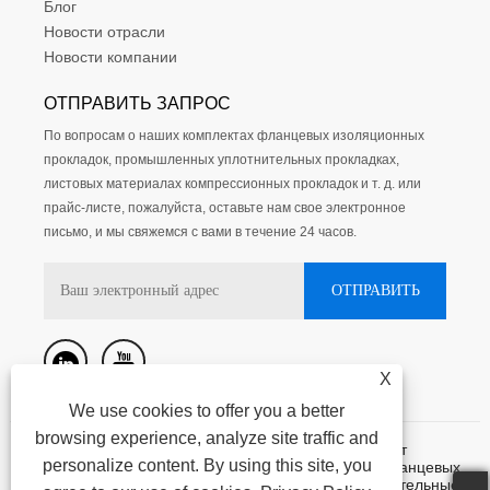
Блог
Новости отрасли
Новости компании
ОТПРАВИТЬ ЗАПРОС
По вопросам о наших комплектах фланцевых изоляционных
прокладок, промышленных уплотнительных прокладках,
листовых материалах компрессионных прокладок и т. д. или
прайс-листе, пожалуйста, оставьте нам свое электронное
письмо, и мы свяжемся с вами в течение 24 часов.
X
We use cookies to offer you a better
browsing experience, analyze site traffic and
Авторское право @ 2015-2023 Нинбо Кассит
personalize content. By using this site, you
герметизирующие материалы лтд. - Комплекты фланцевых
изоляционных прокладок, промышленные уплотнительные