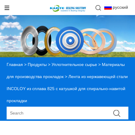
русский
Главная
>
Продукты
>
Уплотнительное сырье
>
Материалы
для производства прокладок
> Лента из нержавеющей стали
INCOLOY из сплава 825 с катушкой для спирально-навитой
прокладки