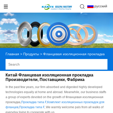
русский
Главная
>
Продукты
>
Фланцевая изоляционная прокладка
Китай Фланцевая изоляционная прокладка
Производители, Поставщики, Фабрика
In the past few years, our firm absorbed and digested highly developed
technologies equally at home and abroad. Meanwhile, our business staffs
a group of experts devoted on the growth of Фланцевая изоляционная
прокладка,
Прокладка типа F
,
Комплект изоляционных прокладок для
фланцев
,
Прокладка типа F
, We warmly welcome pals from all walks of
everyday living to cooperate with us.