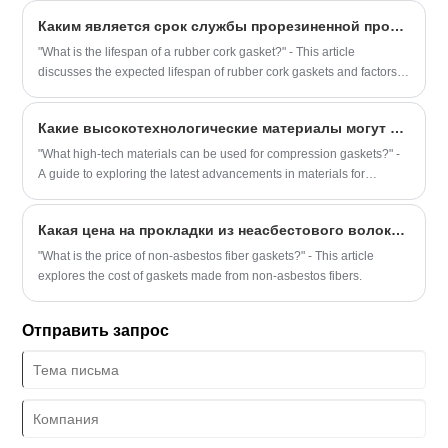
Каким является срок службы прорезиненной пробковой прокладки?
"What is the lifespan of a rubber cork gasket?" - This article
discusses the expected lifespan of rubber cork gaskets and factors
that can impact it.
Какие высокотехнологические материалы могут быть использованы для компрессионных прокладок?
"What high-tech materials can be used for compression gaskets?" -
A guide to exploring the latest advancements in materials for
compression gaskets.
Какая цена на прокладки из неасбестового волокна?
"What is the price of non-asbestos fiber gaskets?" - This article
explores the cost of gaskets made from non-asbestos fibers.
Отправить запрос