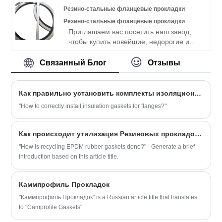
качественный лист силиконовой резины,
Резино-стальные фланцевые прокладки
армированный тканью из
Резино-стальные фланцевые прокладки
стекловолокна, у нас по очень хорошей
Приглашаем вас посетить наш завод,
цене.
чтобы купить новейшие, недорогие и
высококачественные фланцевые
прокладки из резины и стали. Kaxite
Связанный Блог
Отзывы
надеется на сотрудничество с вами.
Высококачественные резино-стальные
фланцевые прокладки PSI G-ST-P/KN от
Как правильно установить комплекты изоляционных прокладок для фланцев?
нас могут быть сертифицированы FDA
"How to correctly install insulation gaskets for flanges?"
для применения в водопроводах.
Как происходит утилизация Резиновых прокладок из EPDM?
"How is recycling EPDM rubber gaskets done?" - Generate a brief
introduction based on this article title.
Каммпрофиль Прокладок
"Каммпрофиль Прокладок" is a Russian article title that translates
to "Camprofile Gaskets".