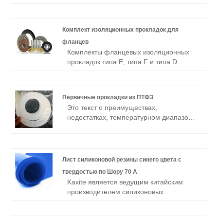
усилена нержавеющей сталью, такой
как SS304, SS316 или углеродистой
сталью.
Комплект изоляционных прокладок для
фланцев
Комплекты фланцевых изоляционных
прокладок типа E, типа F и типа D
вместе с втулкой, шайбой могут быть
изготовлены из материалов класса
NEMA G10, G11, G7, фенола, майлара,
Первичные прокладки из ПТФЭ
номекса, простых фенольных
Это текст о преимуществах,
материалов.
недостатках, температурном диапазоне
и применении прокладок из первичного
ПТФЭ, вы также узнаете, почему нам
необходимо использовать прокладку из
первичного ПТФЭ в качестве
Лист силиконовой резины синего цвета с
уплотнения.
твердостью по Шору 70 А
Kaxite является ведущим китайским
производителем силиконовых
резиновых листов синего цвета с
твердостью 70 по Шору А. Купите