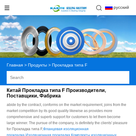
русский
Главная
>
Продукты
>
Прокладка типа F
Китай Прокладка типа F Производители,
Поставщики, Фабрика
abide by the contract, conforms on the market requirement, joins from the
market competition by its good quality likewise as provides more
comprehensive and superb support for customers to let them become
large winner. The pursue of the company, is definitely the clients' pleasure
for Прокладка типа F,
Фланцевая изоляционная
прокладка
,
Изоляционная прокладка
,
Комплекты изоляционных