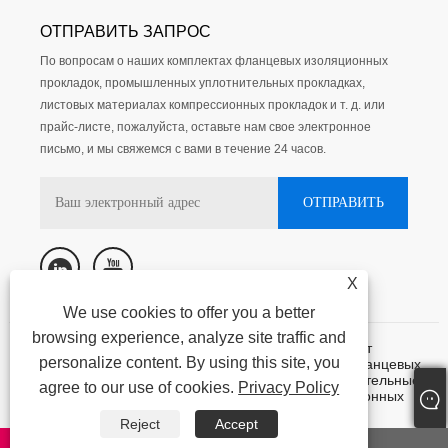
ОТПРАВИТЬ ЗАПРОС
По вопросам о наших комплектах фланцевых изоляционных
прокладок, промышленных уплотнительных прокладках,
листовых материалах компрессионных прокладок и т. д. или
прайс-листе, пожалуйста, оставьте нам свое электронное
письмо, и мы свяжемся с вами в течение 24 часов.
X
We use cookies to offer you a better
browsing experience, analyze site traffic and
Авторское право @ 2015-2023 Нинбо Кассит
personalize content. By using this site, you
герметизирующие материалы лтд. - Комплекты фланцевых
изоляционных прокладок, промышленные уплотнительные
agree to our use of cookies.
Privacy Policy
прокладки, листовые материалы для компрессионных
прокладок - все права защищены.
Reject
Accept
Links
|
Sitemap
|
RSS
|
XML
|
AMP
Privacy Policy