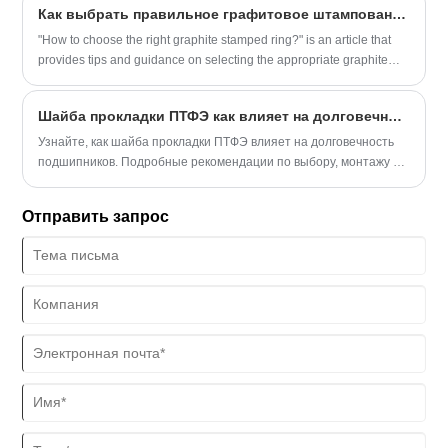
Как выбрать правильное графитовое штампованное кольцо?
"How to choose the right graphite stamped ring?" is an article that
provides tips and guidance on selecting the appropriate graphite
stamped ring for your needs.
Шайба прокладки ПТФЭ как влияет на долговечность подшипников?
Узнайте, как шайба прокладки ПТФЭ влияет на долговечность
подшипников. Подробные рекомендации по выбору, монтажу и
эксплуатации от экспертов Нинбо Кассит герметизирующие
материалы лтд.
Отправить запрос