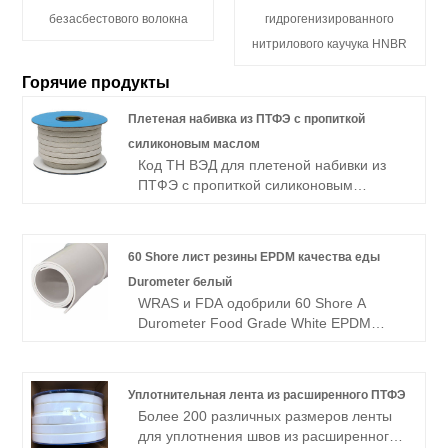
безасбестового волокна
гидрогенизированного
нитрилового каучука HNBR
Горячие продукты
Плетеная набивка из ПТФЭ с пропиткой
силиконовым маслом
Код ТН ВЭД для плетеной набивки из
ПТФЭ с пропиткой силиконовым
маслом: 39209910.00, а ее
температурный диапазон составляет от
-260°C до 260°C (от -400°F до 500°F).
60 Shore лист резины EPDM качества еды
Durometer белый
WRAS и FDA одобрили 60 Shore A
Durometer Food Grade White EPDM
Rubber Sheet по хорошей цене
Уплотнительная лента из расширенного ПТФЭ
Более 200 различных размеров ленты
для уплотнения швов из расширенного