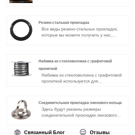
ПТФЭ на складе. Вы можете получить
уплотнительную ленту для герметика
EPTFE в кратчайшие сроки.
Резино-стальная прокладка
Все виды резино-стальных прокладок,
которые вы можете получить у нас,
такие как NBR, EPDM, Viton FKM,
резино-стальные прокладки.
Набивка из стекловолокна с графитовой
пропиткой
Набивка из стекловолокна с графитовой
пропиткой используется для
центробежных и переменных насосов,
статических и динамических
уплотнений, пара, воды, масел,
Соединительная прокладка линзового кольца
растворителей.
Здесь будут указаны размеры
соединительной прокладки линзового
кольца, а также способы ее
изготовления и установки. Мы можем
Связанный Блог
Отзывы
предложить вам все мировые