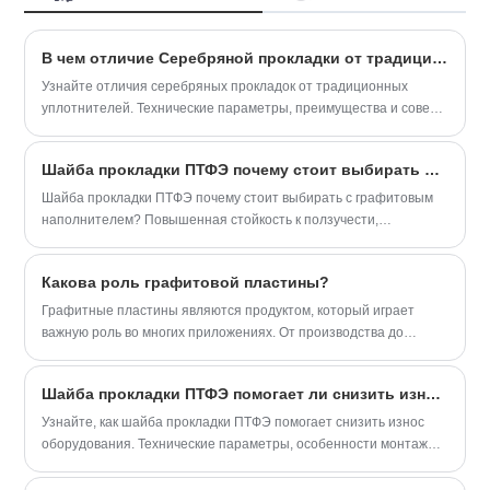
стандартные уплотнительные кольца
для объективов, самую быструю
В чем отличие Серебряной прокладки от традиционных уплотнителей?
доставку.
Узнайте отличия серебряных прокладок от традиционных
уплотнителей. Технические параметры, преимущества и советы
от Нинбо Кассит.
Шайба прокладки ПТФЭ почему стоит выбирать с графитовым наполнителем?
Шайба прокладки ПТФЭ почему стоит выбирать с графитовым
наполнителем? Повышенная стойкость к ползучести,
химическая инертность, параметры и экономия. Нинбо Кассит
герметизирующие материалы лтд.
Какова роль графитовой пластины?
​Графитные пластины являются продуктом, который играет
важную роль во многих приложениях. От производства до
вашего собственного дома, графитовые прокладки
используются для защиты чувствительных устройств и
Шайба прокладки ПТФЭ помогает ли снизить износ оборудования?
материалов от повреждений. В этой статье мы поговорим о том,
что такое графитовая подушка и каковы ее основные функции.
Узнайте, как шайба прокладки ПТФЭ помогает снизить износ
оборудования. Технические параметры, особенности монтажа и
рекомендации специалистов.