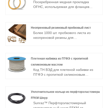
Посеребренная медная прокладка
соответствии с вашими потребностями.
OFHC, используемая для фланцев
CF16, CF25, CF35,CF50, CF63, CF80,
CF100, CF150, CF200, CF250 CF в
больших количествах. Свяжитесь с
нами, если есть необходимость.
Неопреновый резиновый пробковый лист
Более 1000 шт. пробкового листа из
неопреновой резины для
трансформатора толщиной 3 мм на
складе. Позвоните нам, чтобы получить
бесплатный образец пробкового листа
из неопреновой резины
Плетеная набивка из ПТФЭ с пропиткой
силиконовым маслом
Код ТН ВЭД для плетеной набивки из
ПТФЭ с пропиткой силиконовым
маслом: 39209910.00, а ее
температурный диапазон составляет от
-260°C до 260°C (от -400°F до 500°F).
Уплотнительное кольцо из перфторэластомера
FFKM Шнур
Sunraz™ Перфторэластомерный
уплотнительный шнур FFKM от