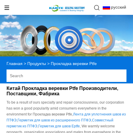
русский
Главная
>
Продукты
>
Прокладка веревки Ptfe
Китай Прокладка веревки Ptfe Производители,
Поставщики, Фабрика
To be a result of ours specialty and repair consciousness, our corporation
has won a good popularity amid consumers everywhere in the
environment for Прокладка веревки Ptfe,
Лента для уплотнения швов из
ПТФЭ
,
Герметик для швов из расширенного ПТФЭ
,
Совместный
герметик из ПТФЭ
,
Герметик для швов Eptfe
, We warmly welcome
prospects, organization associations and mates from everywhere in the