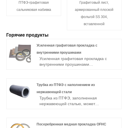
ПТФЭ-графитовая
Графитовый лист,
сальниковая набивка
армированный плоской
фольгой SS 304,
вставленной
Горячие продукты
Усиленная графитовая прокладка с
внутренними проушинами
Усиленная графитовая прокладка с
внутренними проушинами
герметизирует фланцы в плохом
состоянии благодаря графитовому
уплотнению, а материал проушин
Трубка из ПТФЭ с наполнением из
подходит для технологической среды.
нержавеющей стали
Трубка из ПТФЭ, заполненная
нержавеющей сталью, может
составлять 50% по весу (или 15% по
объему), а нержавеющая сталь обычно
представляет собой 316L, 304. Другая
Посеребренная медная прокладка OFHC
нержавеющая сталь также доступна в