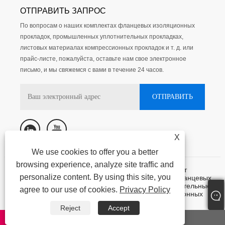
ОТПРАВИТЬ ЗАПРОС
По вопросам о наших комплектах фланцевых изоляционных
прокладок, промышленных уплотнительных прокладках,
листовых материалах компрессионных прокладок и т. д. или
прайс-листе, пожалуйста, оставьте нам свое электронное
письмо, и мы свяжемся с вами в течение 24 часов.
X
We use cookies to offer you a better
browsing experience, analyze site traffic and
Авторское право @ 2015-2023 Нинбо Кассит
personalize content. By using this site, you
герметизирующие материалы лтд. - Комплекты фланцевых
изоляционных прокладок, промышленные уплотнительные
agree to our use of cookies.
Privacy Policy
прокладки, листовые материалы для компрессионных
прокладок - все права защищены.
Reject
Accept
Links
|
Sitemap
|
RSS
|
XML
|
AMP
Privacy Policy
whatsapp
E-mail