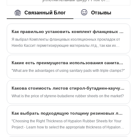
Sunshine по хорошей цене и высокому
качеству. Свяжитесь с нами для
Связанный Блог
Отзывы
получения шнура с уплотнительным
кольцом из перфторэластомера FFKM
Как правильно установить комплект фланцевых изоляционных прокладок?
Я выбрал Комплекты фланцевых изоляционных прокладок от
Нинбо Кассит герметизирующие материалы лтд., так как их
продукция сочетает надежность и долговечность.
Какие есть преимущества использования санитарных прокладок с тройным зажимом?
"What are the advantages of using sanitary pads with triple clamps?"
Какова стоимость листов стирол-бутадиен-каучука на рынке?
What is the price of styrene-butadiene rubber sheets on the market?
Как выбрать подходящую толщину резиновых листов Hypalon для конкретного проекта?
"Choosing the Right Thickness of Hypalon Rubber Sheets for Your
Project - Learn how to select the appropriate thickness of Hypalon
rubber sheets for your specific project needs in this article."