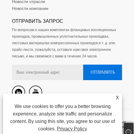
Новости отрасли
Новости компании
ОТПРАВИТЬ ЗАПРОС
По вопросам о наших комплектах фланцевых изоляционных
прокладок, промышленных уплотнительных прокладках,
листовых материалах компрессионных прокладок и т. д. или
прайс-листе, пожалуйста, оставьте нам свое электронное
письмо, и мы свяжемся с вами в течение 24 часов.
X
We use cookies to offer you a better browsing
experience, analyze site traffic and personalize
Авторское право @ 2015-2023 Нинбо Кассит
content. By using this site, you agree to our use of
герметизирующие материалы лтд. - Комплекты фланцевых
изоляционных прокладок, промышленные уплотнительные
cookies.
Privacy Policy
прокладки, листовые материалы для компрессионных