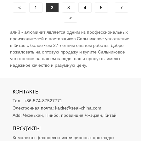
<
1
2
3
4
5
...
7
>
алий - алюминит является одним из профессиональных
производителей и поставщиков Сальниковое уплотнение
в Китае с более чем 27-летним опытом работы. Добро
пожаловать на оптовую продажу и купите Сальниковое
уплотнение на нашем заводе. наши продукты имеют
надежное качество и разумную цену.
КОНТАКТЫ
Тел.:
+86-574-87527771
Электронная почта:
kaxite@seal-china.com
Add:
Чжэньхай, Нинбо, провинция Чжэцзян, Китай
ПРОДУКТЫ
Комплекты фланцевых изоляционных прокладок