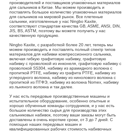
производителей и поставщиков упаковочных материалов
для сальников в Китае. Мы можем производить и
поставлять большое количество упаковочных материалов
для сальников на мировой рынок. Все плетеные
сальники, изготовленные у нас Ningbo Kaxite,
соответствуют стандартам качества GB, ASME, ANSI, DIN,
JIS, BS, ASTM, поэтому вы можете получить у нас
качественную продукцию.
Ningbo Kaxite, с разработкой более 20 лет, теперь мы
можем производить и поставлять полный спектр типов
материалов для набивки компрессионного сальника,
включая гибкую графитовую набивку, графитовую
набивку с проволокой из инконеля, графитовую набивку с
проволокой SS304, набивку из арамидного волокна с
пропиткой PTFE, набивку из графита PTFE, набивку из
углеродного волокна, набивку из нинолового волокна с
пропиткой из ПТФЭ, набивку из волокна Nomex, набивку
из льняного волокна и так далее.
У нас есть передовые производственные машины и
испытательное оборудование, особенно опытные и
хорошо обученные команды сотрудников, и у нас есть
большое количество сырья для производства этих
сальниковых набивок, поэтому ваши заказы могут быть
доставлены в очень короткие сроки, от 3 до 7 дней. С
помощью наших передовых машин и
квалифицированных рабочих стоимость набивочных